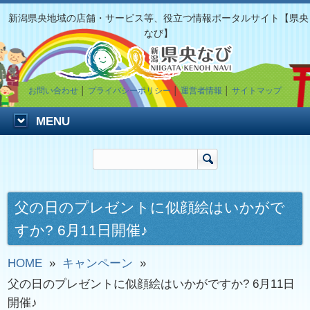
新潟県央地域の店舗・サービス等、役立つ情報ポータルサイト【県央
なび】
お問い合わせ
│
プライバシーポリシー
│
運営者情報
│
サイトマップ
MENU
父の日のプレゼントに似顔絵はいかがで
すか? 6月11日開催♪
HOME
»
キャンペーン
»
父の日のプレゼントに似顔絵はいかがですか? 6月11日
開催♪