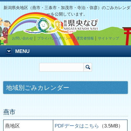
新潟県央地区（燕市・三条市・加茂市・寺泊・弥彦）のごみカレンダ
ーを公開しています。
お問い合わせ
│
プライバシーポリシー
│
運営者情報
│
サイトマップ
MENU
地域別ごみカレンダー
燕市
燕地区
PDFデータはこちら
（3.5MB）