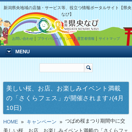
新潟県央地域の店舗・サービス等、役立つ情報ポータルサイト【県央
なび】
お問い合わせ
│
プライバシーポリシー
│
運営者情報
│
サイトマップ
MENU
美しい桜、お店、お楽しみイベント満載
の「さくらフェス」が開催されます♪(4月
10日)
つばめ桜まつり期間中に交
HOME
»
キャンペーン
»
美しい桜、お店、お楽しみイベント満載の「さくらフェ