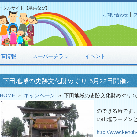
ータルサイト【県央なび】
お問い合わせ
│
新着情報
スーパーチラシ
イベント
下田地域の史跡文化財めぐり 5月22日開催♪
HOME
»
キャンペーン
»
下田地域の史跡文化財めぐり 5
のできる所です
の山塩ラーメン
http://www.kenoh