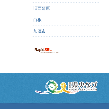
旧西蒲原
白根
加茂市