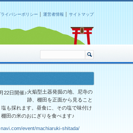
プライバシーポリシー
│
運営者情報
│
サイトマップ
火焔型土器発掘の地、尼寺の
月22日開催♪
跡、棚田を正面から見ること
。塩も採れます。昼食に、その塩で味付け
と棚田の米のおにぎりを食べます♪
-navi.com/event/machiaruki-shitada/