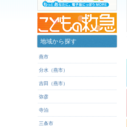
地域から探す
燕市
分水（燕市）
吉田（燕市）
弥彦
寺泊
三条市