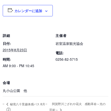
カレンダーに追加
詳細
主催者
日付:
岩室温泉観光協会
2015年8月23日
電話:
時間:
0256-82-5715
AM 9:00 - PM 10:45
会場
丸小山公園 他
阿賀野川ござれや花火 感動革命～光の
秘境八十里越体感バス 8月
②
芸術～