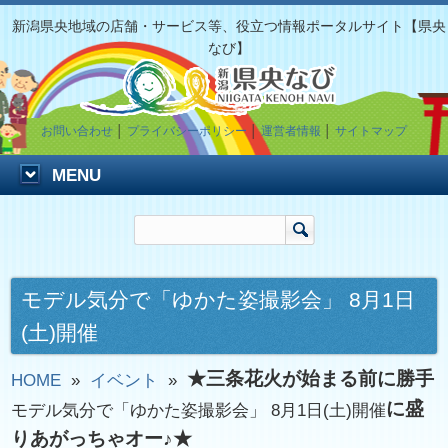
新潟県央地域の店舗・サービス等、役立つ情報ポータルサイト【県央
なび】
お問い合わせ
│
プライバシーポリシー
│
運営者情報
│
サイトマップ
MENU
モデル気分で「ゆかた姿撮影会」 8月1日
(土)開催
★三条花火が始まる前に勝手
HOME
»
イベント
»
に盛
モデル気分で「ゆかた姿撮影会」 8月1日(土)開催
りあがっちゃオー♪★