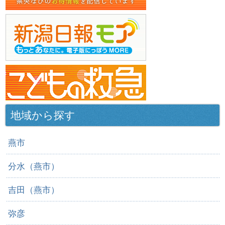
地域から探す
燕市
分水（燕市）
吉田（燕市）
弥彦