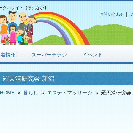
ータルサイト【県央なび】
お問い合わせ
│
新着情報
スーパーチラシ
イベント
羅天清研究会 新潟
HOME
»
暮らし
»
エステ・マッサージ
»
羅天清研究会