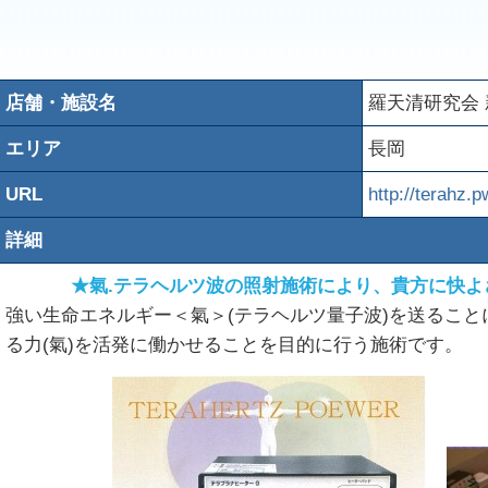
店舗・施設名
羅天清研究会 
エリア
長岡
URL
http://terahz.p
詳細
★氣.テラヘルツ波の照射施術により、貴方に快
強い生命エネルギー＜氣＞(テラヘルツ量子波)を送るこ
る力(氣)を活発に働かせることを目的に行う施術です。