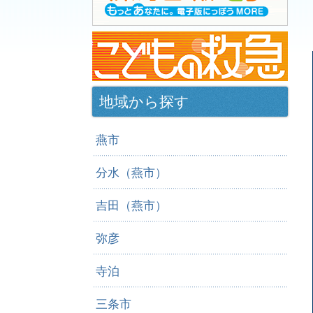
地域から探す
燕市
分水（燕市）
吉田（燕市）
弥彦
寺泊
三条市