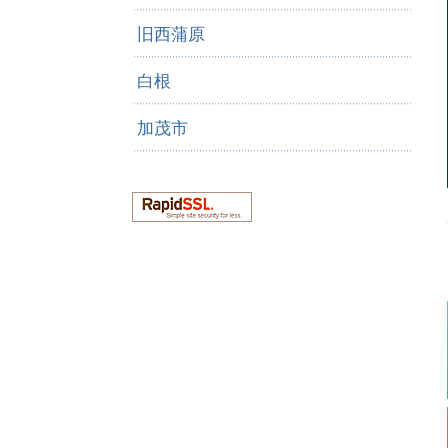
旧西蒲原
白根
加茂市