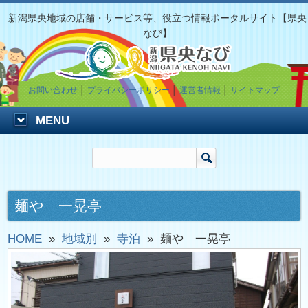
新潟県央地域の店舗・サービス等、役立つ情報ポータルサイト【県央
なび】
お問い合わせ
│
プライバシーポリシー
│
運営者情報
│
サイトマップ
MENU
麺や 一晃亭
HOME
»
地域別
»
寺泊
»
麺や 一晃亭