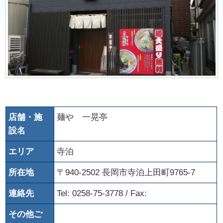
店舗・施
麺や 一晃亭
設名
エリア
寺泊
所在地
〒940-2502 長岡市寺泊上田町9765-7
連絡先
Tel: 0258-75-3778 / Fax:
その他ご