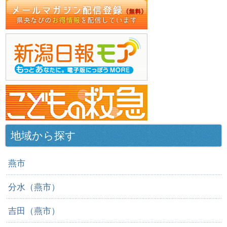
地域から探す
燕市
分水（燕市）
吉田（燕市）