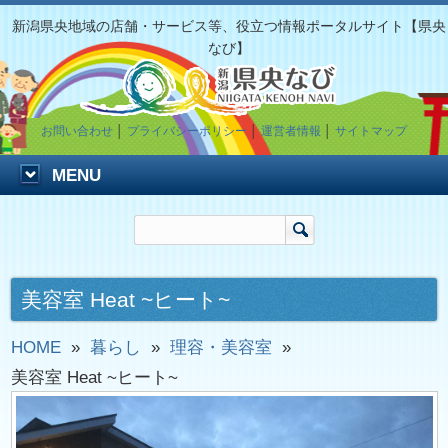
新潟県央地域の店舗・サービス等、役立つ情報ポータルサイト【県央
なび】
お問い合わせ
│
プライバシーポリシー
│
運営者情報
│
サイトマップ
MENU
美容室 Heat ~ヒート~
HOME
»
暮らし
»
理容・美容室
»
美容室 Heat ~ヒート~