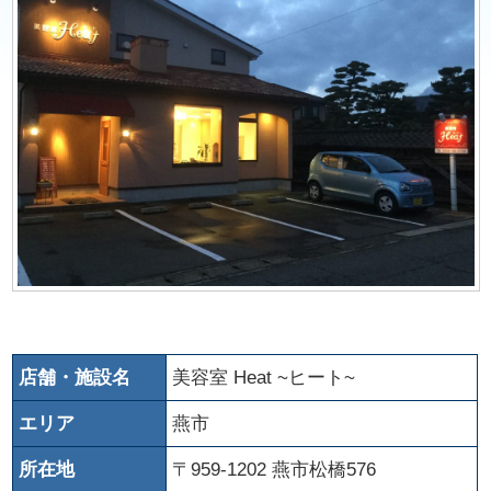
店舗・施設名
美容室 Heat ~ヒート~
エリア
燕市
所在地
〒959-1202 燕市松橋576