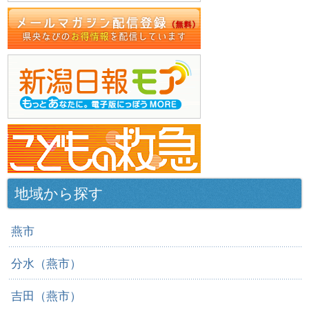
地域から探す
燕市
分水（燕市）
吉田（燕市）