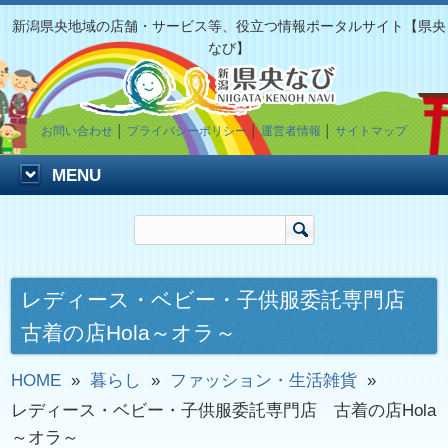
新潟県央地域の店舗・サービス等、役立つ情報ポータルサイト【県央
なび】
お問い合わせ
│
プライバシーポリシー
│
運営者情報
│
サイトマップ
MENU
レディース・ベビー・子供服委託専門店
古着の店Hola～オラ～
HOME
»
暮らし
»
ファッション・生活雑貨
»
レディース・ベビー・子供服委託専門店 古着の店Hola
～オラ～