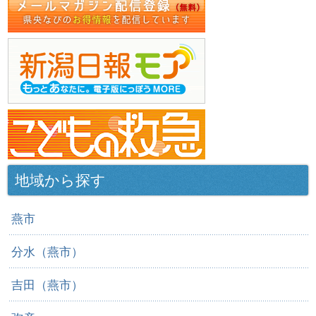
地域から探す
燕市
分水（燕市）
吉田（燕市）