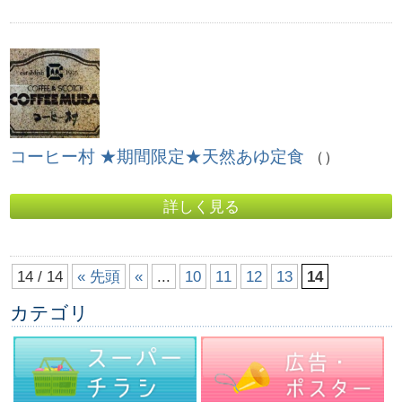
コーヒー村 ★期間限定★天然あゆ定食
（）
詳しく見る
14 / 14
« 先頭
«
...
10
11
12
13
14
カテゴリ