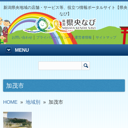
新潟県央地域の店舗・サービス等、役立つ情報ポータルサイト【県央
なび】
お問い合わせ
│
プライバシーポリシー
│
運営者情報
│
サイトマップ
MENU
加茂市
HOME
»
地域別
»
加茂市