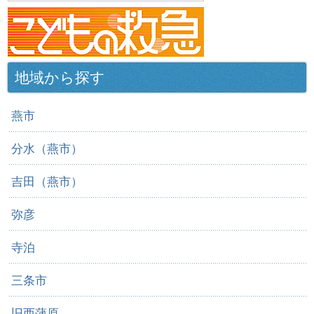
地域から探す
燕市
分水（燕市）
吉田（燕市）
弥彦
寺泊
三条市
旧西蒲原