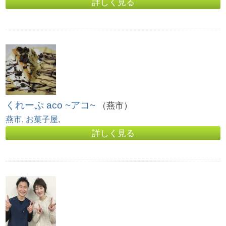
詳しく見る
くれーぷ aco ~アコ~
（燕市）
燕市
,
お菓子屋
,
詳しく見る