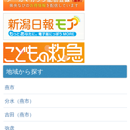
地域から探す
燕市
分水（燕市）
吉田（燕市）
弥彦