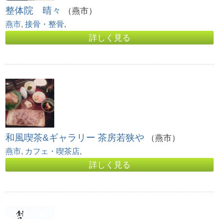
整体院 晴々
（燕市）
燕市
,
接骨・整骨
,
詳しく見る
和風喫茶&ギャラリー 茶房若狭や
（燕市）
燕市
,
カフェ・喫茶店
,
詳しく見る