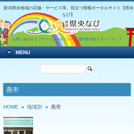
新潟県央地域の店舗・サービス等、役立つ情報ポータルサイト【県央
なび】
お問い合わせ
│
プライバシーポリシー
│
運営者情報
│
サイトマップ
MENU
燕市
HOME
»
地域別
»
燕市