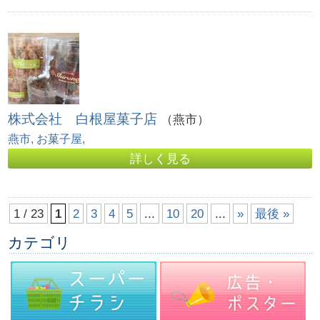
株式会社 白根屋菓子店
（燕市）
燕市
,
お菓子屋
,
詳しく見る
1 / 23
1
2
3
4
5
...
10
20
...
»
最後 »
カテゴリ