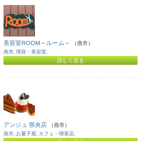
美容室ROOM～ルーム～
（燕市）
燕市
,
理容・美容室
,
詳しく見る
アンジュ 県央店
（燕市）
燕市
,
お菓子屋
,
カフェ・喫茶店
,